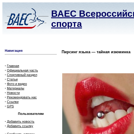
ВАЕС Всероссийск
спорта
Навигация
Пирсинг языка — тайная изюминка
·
Главная
·
Официальная часть
·
Спортивный раздел
·
Статьи
·
Фото и видео
·
Материалы
·
Новости
·
Рекомендовать нас
·
Ссылки
·
GPS
Пользователям
·
Добавить новость
·
Добавить ссылку
·