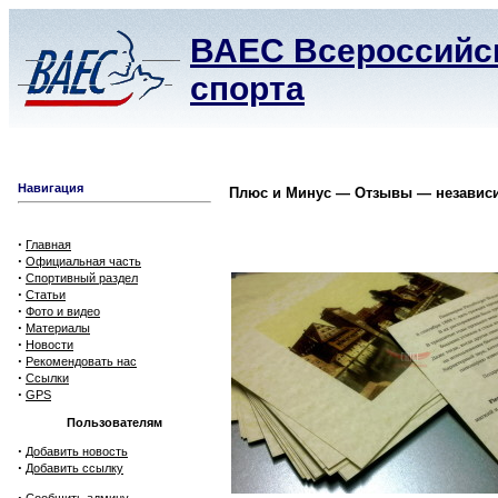
ВАЕС Всероссийск
спорта
Навигация
Плюс и Минус — Отзывы — независи
·
Главная
·
Официальная часть
·
Спортивный раздел
·
Статьи
·
Фото и видео
·
Материалы
·
Новости
·
Рекомендовать нас
·
Ссылки
·
GPS
Пользователям
·
Добавить новость
·
Добавить ссылку
·