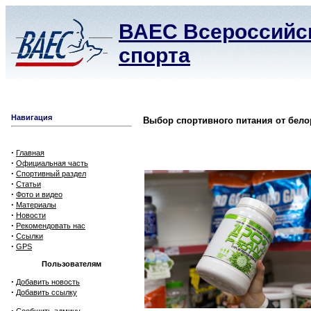
ВАЕС Всероссийск
спорта
Навигация
Выбор спортивного питания от бело
·
Главная
·
Официальная часть
·
Спортивный раздел
·
Статьи
·
Фото и видео
·
Материалы
·
Новости
·
Рекомендовать нас
·
Ссылки
·
GPS
Пользователям
·
Добавить новость
·
Добавить ссылку
·