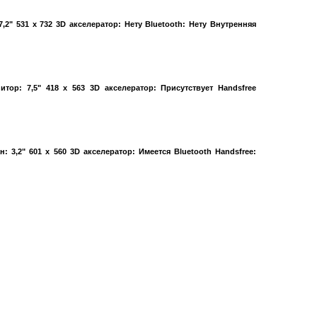
,2" 531 x 732 3D акселератор: Нету Bluetooth: Нету Внутренняя
тор: 7,5" 418 x 563 3D акселератор: Присутствует Handsfree
: 3,2" 601 x 560 3D акселератор: Имеется Bluetooth Handsfree: