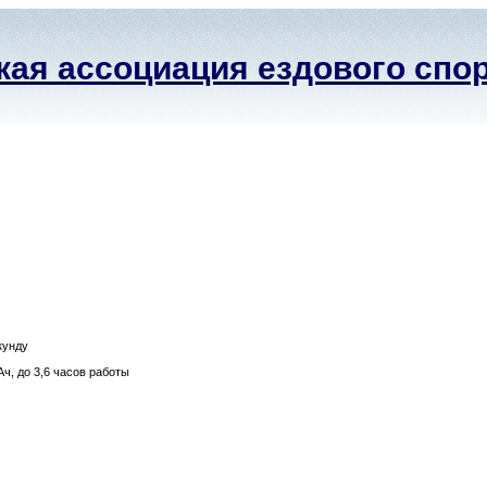
ая ассоциация ездового спо
кунду
ч, до 3,6 часов работы