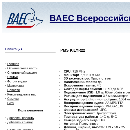
ВАЕС Всероссийск
Навигация
PMS KI1YR22
·
Главная
·
Официальная часть
CPU:
710 MHz
·
Спортивный раздел
Монитор:
7,8″ 511 x 618
·
Статьи
3D акселератор:
Присутствует
·
Фото и видео
Handsfree Bluetooth:
Да
·
Встроенная память:
4,3
Материалы
Слот для карты памяти:
1x XD до 8 ГБ
·
Новости
Подключение USB:
1,0 до 60мегобайт в се
·
Рекомендовать нас
Разъем для наушников:
3.5 миллиметров
·
Ссылки
Аккумулятор Lithium-ion polymer:
1604 мА
·
Воспроизведение аудио:
AA;MP3;TTA
GPS
Воспроизведение видео:
MPEG-1;DV
Формат изображений:
JPG
Пользователям
Электронных книг:
Присутствует
Температура работы:
-14C до 54C
·
Добавить новость
Камера заднего вида:
Нет
·
Добавить ссылку
Антенна:
Присутствует
Длинна, ширина, высота:
179 x 58 x 25
·