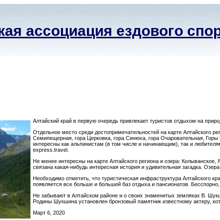
ая ассоциация ездового спо
Алтайский край в первую очередь привлекает туристов отдыхом на прир
Отдельное место среди достопримечательностей на карте Алтайского рег
Семипещерная, гора Церковка, гора Синюха, гора Очаровательная, Горы
интересны как альпинистам (в том числе и начинающим), так и любителя
express.travel.
Не менее интересны на карте Алтайского региона и озера: Колыванское, 
связана какая-нибудь интересная история и удивительная загадка. Озера
Необходимо отметить, что туристическая инфраструктура Алтайского кра
появляется все больше и большей баз отдыха и пансионатов. Бесспорно,
Не забывают в Алтайском районе и о своих знаменитых земляках В. Шукш
Родины Шукшина установлен бронзовый памятник известному актеру, ко
Март 6, 2020