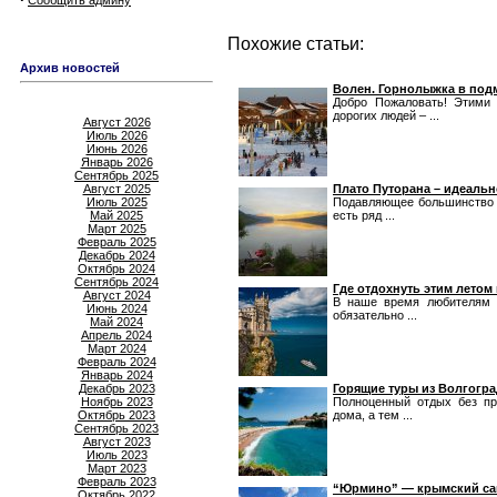
Сообщить админу
Похожие статьи:
Архив новостей
Волен. Горнолыжка в под
Добро Пожаловать! Этими 
дорогих людей – ...
Август 2026
Июль 2026
Июнь 2026
Январь 2026
Сентябрь 2025
Август 2025
Плато Путорана – идеальн
Июль 2025
Подавляющее большинство л
Май 2025
есть ряд ...
Март 2025
Февраль 2025
Декабрь 2024
Октябрь 2024
Сентябрь 2024
Где отдохнуть этим летом
Август 2024
В наше время любителям 
Июнь 2024
обязательно ...
Май 2024
Апрель 2024
Март 2024
Февраль 2024
Январь 2024
Декабрь 2023
Горящие туры из Волгогр
Ноябрь 2023
Полноценный отдых без пр
Октябрь 2023
дома, а тем ...
Сентябрь 2023
Август 2023
Июль 2023
Март 2023
Февраль 2023
“Юрмино” — крымский сан
Октябрь 2022