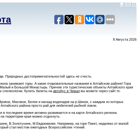
рта
8 Августа 2026
оде. Природных достопримечательностей здесь не счесть.
иона занимают горы. А какие очаровательные названия в Алтайском районе! Гора
 Малый и Большой Монастырь. Причем эти туристические объекты Алтайского края
м спелеологии. Купить билеты на
автобус в Чемал
вы можете через сайт m-
Яровое, Маховое, Белое и каскад водопадов на р.Шинок, с каждым из которых
 Алтайского района просто рай для любителей рыбной ловли.
я в последнее время активно развивается и на карте Алтайского региона
 на территории края можно отдохнуть.
ине, В.Золотухине, М.Евдокимове. Например, на горе Пикет, недалеко от малой
торый стал местом ежегодных Всероссийских чтений.