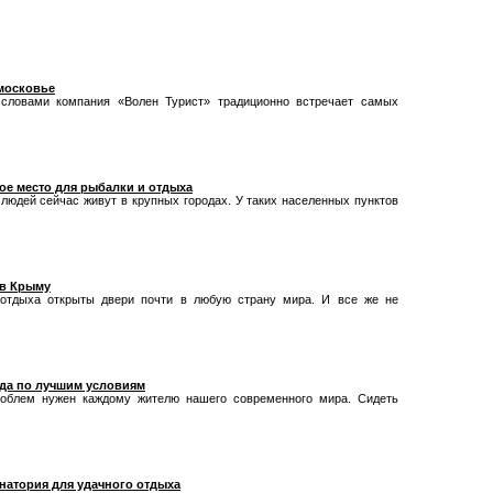
московье
словами компания «Волен Турист» традиционно встречает самых
ое место для рыбалки и отдыха
юдей сейчас живут в крупных городах. У таких населенных пунктов
 в Крыму
отдыха открыты двери почти в любую страну мира. И все же не
ада по лучшим условиям
облем нужен каждому жителю нашего современного мира. Сидеть
атория для удачного отдыха