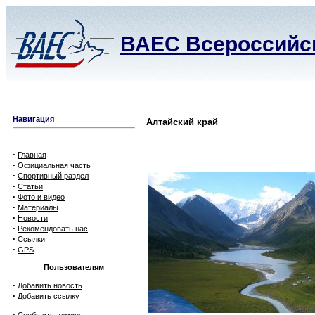
ВАЕС Всероссийск
Навигация
Алтайский край
·
Главная
·
Официальная часть
·
Спортивный раздел
·
Статьи
·
Фото и видео
·
Материалы
·
Новости
·
Рекомендовать нас
·
Ссылки
·
GPS
Пользователям
·
Добавить новость
·
Добавить ссылку
·