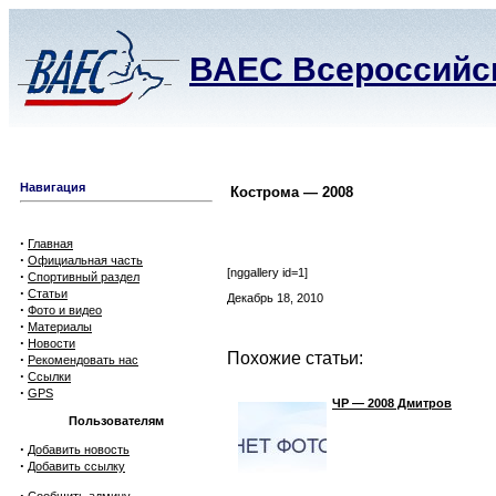
ВАЕС Всероссийск
Навигация
Кострома — 2008
·
Главная
·
Официальная часть
[nggallery id=1]
·
Спортивный раздел
·
Статьи
Декабрь 18, 2010
·
Фото и видео
·
Материалы
·
Новости
Похожие статьи:
·
Рекомендовать нас
·
Ссылки
·
GPS
ЧР — 2008 Дмитров
Пользователям
·
Добавить новость
·
Добавить ссылку
·