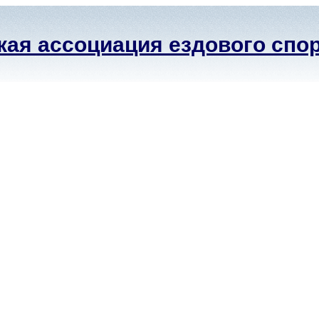
ая ассоциация ездового спо