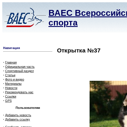
ВАЕС Всероссийск
спорта
Навигация
Открытка №37
·
Главная
·
Официальная часть
·
Спортивный раздел
·
Статьи
·
Фото и видео
·
Материалы
·
Новости
·
Рекомендовать нас
·
Ссылки
·
GPS
Пользователям
·
Добавить новость
·
Добавить ссылку
·