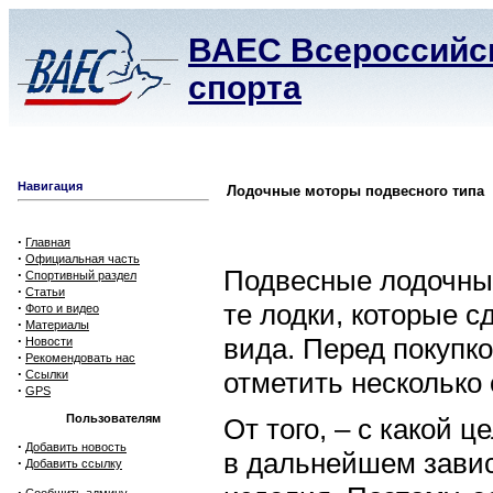
ВАЕС Всероссийск
спорта
Навигация
Лодочные моторы подвесного типа
·
Главная
·
Официальная часть
Подвесные лодочные
·
Спортивный раздел
·
Статьи
те лодки, которые 
·
Фото и видео
·
Материалы
·
вида. Перед покупк
Новости
·
Рекомендовать нас
·
отметить несколько
Ссылки
·
GPS
Пользователям
От того, – с какой 
·
Добавить новость
в дальнейшем завис
·
Добавить ссылку
·