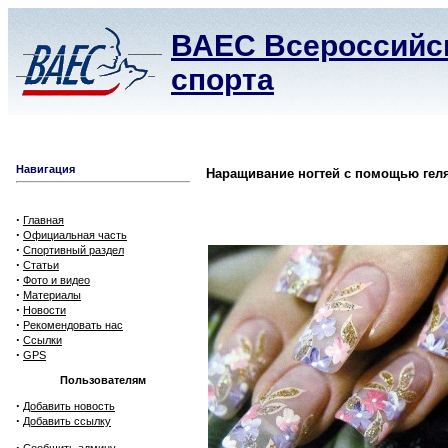
ВАЕС Всероссийск
спорта
Навигация
Наращивание ногтей с помощью гел
·
Главная
·
Официальная часть
·
Спортивный раздел
·
Статьи
·
Фото и видео
·
Материалы
·
Новости
·
Рекомендовать нас
·
Ссылки
·
GPS
Пользователям
·
Добавить новость
·
Добавить ссылку
·