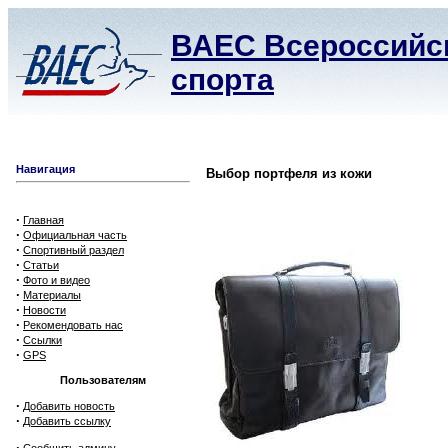
ВАЕС Всероссийск
спорта
Навигация
Выбор портфеля из кожи
·
Главная
·
Официальная часть
·
Спортивный раздел
·
Статьи
·
Фото и видео
·
Материалы
·
Новости
·
Рекомендовать нас
·
Ссылки
·
GPS
Пользователям
·
Добавить новость
·
Добавить ссылку
·