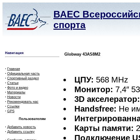
ВАЕС Всероссийск
спорта
Навигация
Globway 43AS8M2
·
Главная
·
Официальная часть
ЦПУ:
568 MHz
·
Спортивный раздел
·
Статьи
Монитор:
7,4″ 53
·
Фото и видео
·
Материалы
·
3D акселератор
Новости
·
Рекомендовать нас
·
Handsfree:
Не им
Ссылки
·
GPS
Интегрированна
Пользователям
Карты памяти:
2
·
Добавить новость
·
Добавить ссылку
Подключение U
·