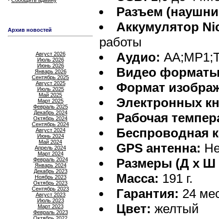
Сообщить админу
Разъем (наушни
Аккумулятор Nic
Архив новостей
работы
Аудио:
AA;MP1;
Август 2026
Июль 2026
Июнь 2026
Видео форматы
Январь 2026
Сентябрь 2025
Август 2025
Формат изобра
Июль 2025
Май 2025
Электронных кн
Март 2025
Февраль 2025
Декабрь 2024
Рабочая темпер
Октябрь 2024
Сентябрь 2024
Беспроводная к
Август 2024
Июнь 2024
Май 2024
GPS антенна:
Не
Апрель 2024
Март 2024
Размеры (Д х Ш 
Февраль 2024
Январь 2024
Декабрь 2023
Масса:
191 г.
Ноябрь 2023
Октябрь 2023
Сентябрь 2023
Гарантия:
24 мес
Август 2023
Июль 2023
Цвет:
желтый
Март 2023
Февраль 2023
Октябрь 2022