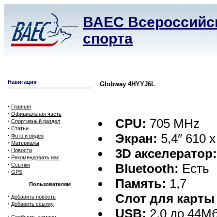
ВАЕС Всероссийск
спорта
Навигация
Globway 4HYYJ6L
·
Главная
·
Официальная часть
CPU:
705 MHz
·
Спортивный раздел
·
Статьи
Экран:
5,4″ 610 x
·
Фото и видео
·
Материалы
·
3D акселератор
Новости
·
Рекомендовать нас
·
Bluetooth:
Есть
Ссылки
·
GPS
Память:
1,7
Пользователям
Слот для карты
·
Добавить новость
·
Добавить ссылку
USB:
2,0 до 44Мб
·