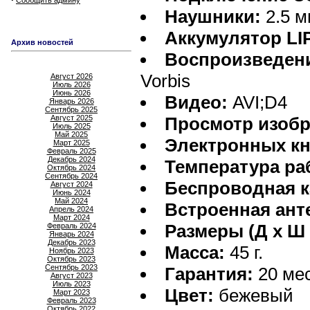
Сообщить админу
Наушники:
2.5 м
Аккумулятор LI
Архив новостей
Воспроизведени
Vorbis
Август 2026
Июль 2026
Июнь 2026
Видео:
AVI;D4
Январь 2026
Сентябрь 2025
Август 2025
Просмотр изобр
Июль 2025
Май 2025
Электронных кн
Март 2025
Февраль 2025
Декабрь 2024
Температура ра
Октябрь 2024
Сентябрь 2024
Беспроводная к
Август 2024
Июнь 2024
Май 2024
Встроенная ант
Апрель 2024
Март 2024
Размеры (Д х Ш 
Февраль 2024
Январь 2024
Декабрь 2023
Масса:
45 г.
Ноябрь 2023
Октябрь 2023
Сентябрь 2023
Гарантия:
20 ме
Август 2023
Июль 2023
Цвет:
бежевый
Март 2023
Февраль 2023
Октябрь 2022