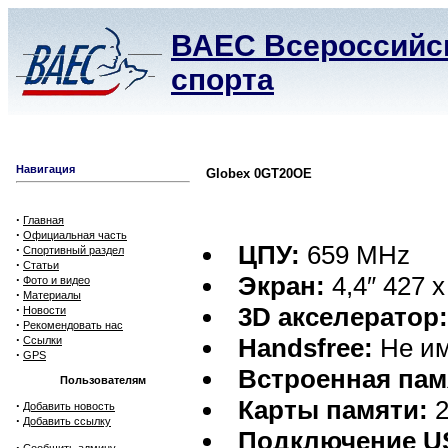
ВАЕС Всероссийск
спорта
Навигация
Globex 0GT20OE
·
Главная
·
Официальная часть
ЦПУ:
659 MHz
·
Спортивный раздел
·
Статьи
Экран:
4,4″ 427 x
·
Фото и видео
·
Материалы
·
3D акселератор
Новости
·
Рекомендовать нас
·
Handsfree:
Не им
Ссылки
·
GPS
Встроенная пам
Пользователям
Карты памяти:
2
·
Добавить новость
·
Добавить ссылку
Подключение U
·