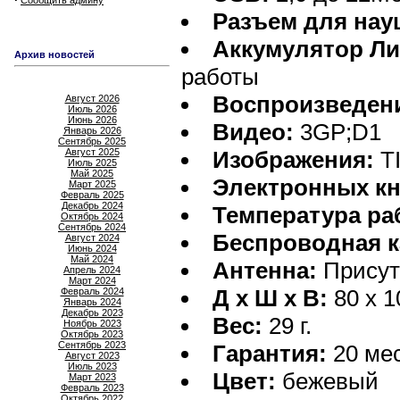
Сообщить админу
Разъем для нау
Аккумулятор Л
Архив новостей
работы
Воспроизведени
Август 2026
Июль 2026
Июнь 2026
Видео:
3GP;D1
Январь 2026
Сентябрь 2025
Август 2025
Изображения:
T
Июль 2025
Май 2025
Электронных кн
Март 2025
Февраль 2025
Декабрь 2024
Температура ра
Октябрь 2024
Сентябрь 2024
Беспроводная к
Август 2024
Июнь 2024
Май 2024
Антенна:
Присут
Апрель 2024
Март 2024
Д х Ш х В:
80 x 1
Февраль 2024
Январь 2024
Декабрь 2023
Вес:
29 г.
Ноябрь 2023
Октябрь 2023
Сентябрь 2023
Гарантия:
20 ме
Август 2023
Июль 2023
Цвет:
бежевый
Март 2023
Февраль 2023
Октябрь 2022