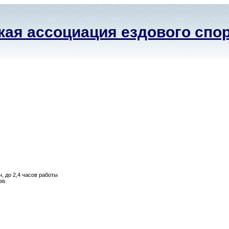
ая ассоциация ездового спо
, до 2,4 часов работы
is