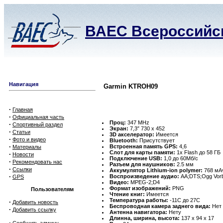
ВАЕС Всероссийск
Навигация
Garmin KTROH09
·
Главная
·
Официальная часть
Проц:
347 MHz
·
Спортивный раздел
Экран:
7,3″ 730 x 452
·
Статьи
3D акселератор:
Имеется
·
Фото и видео
Bluetooth:
Присутствует
·
Встроенная память GPS:
4,6
Материалы
Слот для карты памяти:
1x Flash до 58 ГБ
·
Новости
Подключение USB:
1,0 до 60Мб/с
·
Рекомендовать нас
Разъем для наушников:
2.5 мм
·
Ссылки
Аккумулятор Lithium-ion polymer:
768 мАч
·
Воспроизведение аудио:
AA;DTS;Ogg Vorb
GPS
Видео:
MPEG-2;D4
Формат изображений:
PNG
Пользователям
Чтение книг:
Имеется
Температура работы:
-11C до 27C
·
Добавить новость
Беспроводная камера заднего вида:
Нет
·
Добавить ссылку
Антенна навигатора:
Нету
Длинна, ширина, высота:
137 x 94 x 17
·