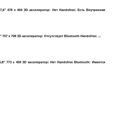
,6" 478 x 404 3D акселератор: Нет Handsfree: Есть Внутренняя
 707 x 708 3D акселератор: Отсутствует Bluetooth Handsfree: ...
,8" 773 x 459 3D акселератор: Нет Handsfree Bluetooth: Имеется