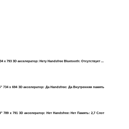
34 x 793 3D акселератор: Нету Handsfree Bluetooth: Отсутствует ...
" 734 x 694 3D акселератор: Да Handsfree: Да Внутренняя память
" 789 x 791 3D акселератор: Нет Handsfree: Нет Память: 2,7 Слот