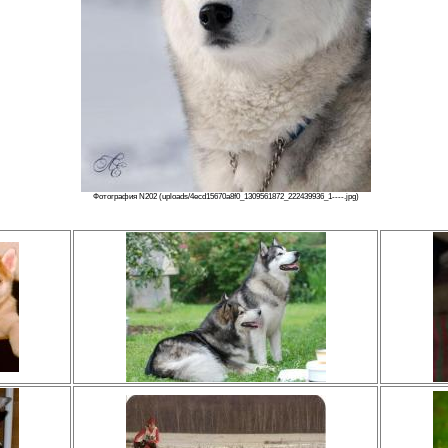
Фотография N202 (uploads/4ecd15670a8f0_1309561872_222439936_1----.jpg)