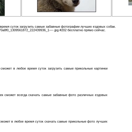
 время суток загрузить самые забавные фотографии лучших ездовых собак.
70a8f0_1309561872_222439936_1—-.jpg #202 бесплатно прямо сейчас.
 сможет в любое время суток загрузить самые прикольные картинки
век сможет всегда скачать самые забавные фото различных ездовых
 сможет в любое время суток скачать самые прикольные фото лучших