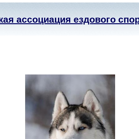
ая ассоциация ездового спо