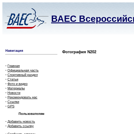
ВАЕС Всероссийск
Навигация
Фотография N202
·
Главная
·
Официальная часть
·
Спортивный раздел
·
Статьи
·
Фото и видео
·
Материалы
·
Новости
·
Рекомендовать нас
·
Ссылки
·
GPS
Пользователям
·
Добавить новость
·
Добавить ссылку
·