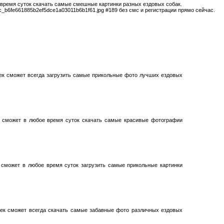
 время суток скачать самые смешные картинки разных ездовых собак.
c_b6fe661885b2ef5dce1a03011b6b1f61.jpg #189 без смс и регистрации прямо сейчас.
ек сможет всегда загрузить самые прикольные фото лучших ездовых
ь сможет в любое время суток скачать самые красивые фотографии
 сможет в любое время суток загрузить самые прикольные картинки
век сможет всегда скачать самые забавные фото различных ездовых