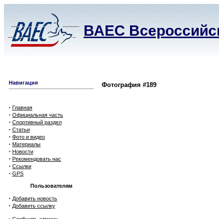
ВАЕС Всероссийск
Навигация
Фотография #189
·
Главная
·
Официальная часть
·
Спортивный раздел
·
Статьи
·
Фото и видео
·
Материалы
·
Новости
·
Рекомендовать нас
·
Ссылки
·
GPS
Пользователям
·
Добавить новость
·
Добавить ссылку
·