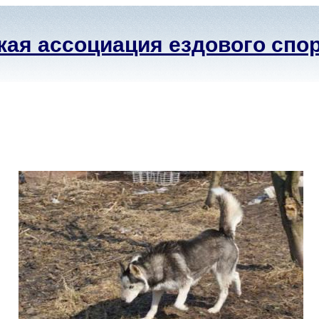
ая ассоциация ездового спо