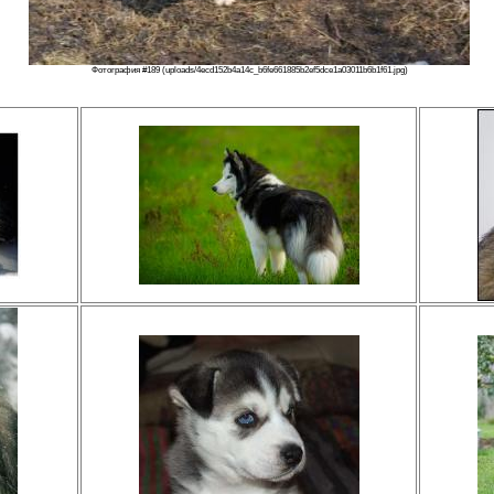
Фотография #189 (uploads/4ecd152b4a14c_b6fe661885b2ef5dce1a03011b6b1f61.jpg)