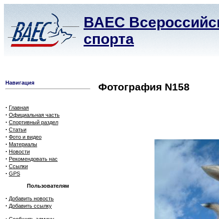
ВАЕС Всероссийск
спорта
Навигация
Фотография N158
·
Главная
·
Официальная часть
·
Спортивный раздел
·
Статьи
·
Фото и видео
·
Материалы
·
Новости
·
Рекомендовать нас
·
Ссылки
·
GPS
Пользователям
·
Добавить новость
·
Добавить ссылку
·