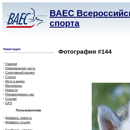
ВАЕС Всероссийск
спорта
Навигация
Фотография #144
·
Главная
·
Официальная часть
·
Спортивный раздел
·
Статьи
·
Фото и видео
·
Материалы
·
Новости
·
Рекомендовать нас
·
Ссылки
·
GPS
Пользователям
·
Добавить новость
·
Добавить ссылку
·