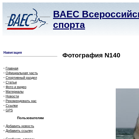
ВАЕС Всероссийск
спорта
Навигация
Фотография N140
·
Главная
·
Официальная часть
·
Спортивный раздел
·
Статьи
·
Фото и видео
·
Материалы
·
Новости
·
Рекомендовать нас
·
Ссылки
·
GPS
Пользователям
·
Добавить новость
·
Добавить ссылку
·