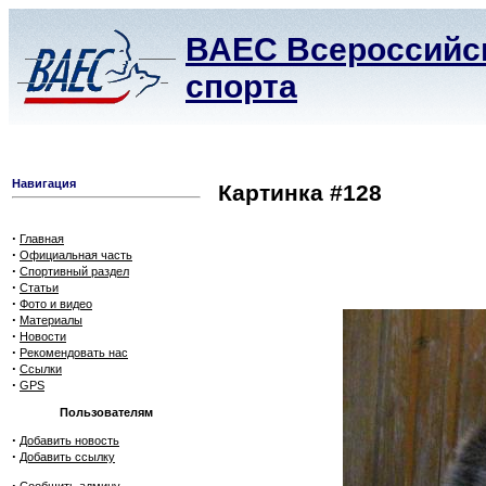
ВАЕС Всероссийск
спорта
Навигация
Картинка #128
·
Главная
·
Официальная часть
·
Спортивный раздел
·
Статьи
·
Фото и видео
·
Материалы
·
Новости
·
Рекомендовать нас
·
Ссылки
·
GPS
Пользователям
·
Добавить новость
·
Добавить ссылку
·