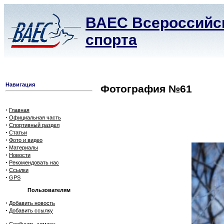
ВАЕС Всероссийск
спорта
Навигация
Фотография №61
·
Главная
·
Официальная часть
·
Спортивный раздел
·
Статьи
·
Фото и видео
·
Материалы
·
Новости
·
Рекомендовать нас
·
Ссылки
·
GPS
Пользователям
·
Добавить новость
·
Добавить ссылку
·