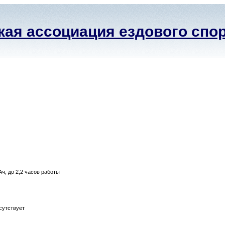
ая ассоциация ездового спо
ч, до 2,2 часов работы
утствует