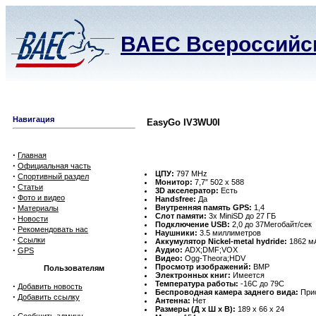
ВАЕС Всероссийск
Навигация
EasyGo IV3WU0I
·
Главная
·
Официальная часть
ЦПУ:
797 MHz
·
Спортивный раздел
Монитор:
7,7″ 502 x 588
·
Статьи
3D акселератор:
Есть
·
Фото и видео
Handsfree:
Да
·
Внутренняя память GPS:
1,4
Материалы
Слот памяти:
3x MiniSD до 27 ГБ
·
Новости
Подключение USB:
2,0 до 37Мегобайт/сек
·
Рекомендовать нас
Наушники:
3.5 миллиметров
·
Ссылки
Аккумулятор Nickel-metal hydride:
1862 мА
·
Аудио:
ADX;DMF;VOX
GPS
Видео:
Ogg-Theora;HDV
Просмотр изображений:
BMP
Пользователям
Электронных книг:
Имеется
Температура работы:
-16C до 79C
·
Добавить новость
Беспроводная камера заднего вида:
Прис
·
Добавить ссылку
Антенна:
Нет
Размеры (Д х Ш х В):
189 x 66 x 24
·