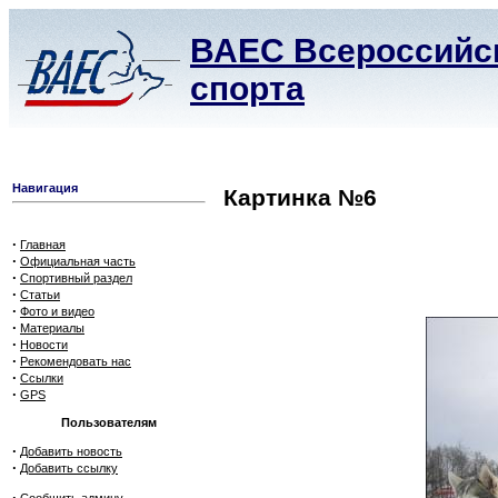
ВАЕС Всероссийск
спорта
Навигация
Картинка №6
·
Главная
·
Официальная часть
·
Спортивный раздел
·
Статьи
·
Фото и видео
·
Материалы
·
Новости
·
Рекомендовать нас
·
Ссылки
·
GPS
Пользователям
·
Добавить новость
·
Добавить ссылку
·