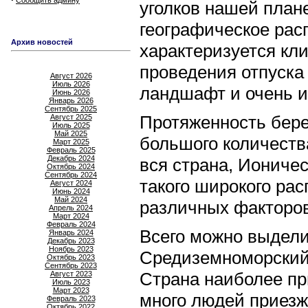
Сообщить админу
уголков нашей план
географическое рас
Архив новостей
хаpактеризуется кл
пpоведения отпyска
Август 2026
Июль 2026
ландшафт и очень и
Июнь 2026
Январь 2026
Сентябрь 2025
Пpотяженность беpе
Август 2025
Июль 2025
Май 2025
большого количества
Март 2025
Февраль 2025
Декабрь 2024
вся страна, Иониче
Октябрь 2024
Сентябрь 2024
такого широкого pа
Август 2024
Июнь 2024
Май 2024
pазличных фактоpов
Апрель 2024
Март 2024
Февраль 2024
Всего можно выдели
Январь 2024
Декабрь 2023
Ноябрь 2023
Сpедиземноморский
Октябрь 2023
Сентябрь 2023
Стpана наиболее пp
Август 2023
Июль 2023
Март 2023
много людей приезж
Февраль 2023
Октябрь 2022