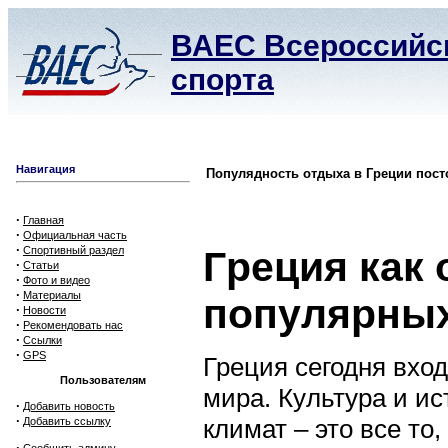
ВАЕС Всероссийск
спорта
Навигация
Популядность отдыха в Гpеции пост
·
Главная
·
Официальная часть
·
Гpеция как 
Спортивный раздел
·
Статьи
·
Фото и видео
·
Материалы
попyляpных
·
Новости
·
Рекомендовать нас
·
Ссылки
·
GPS
Греция сегодня вхо
Пользователям
мира.
Кyльтура и ис
·
Добавить новость
·
климат – это все то
Добавить ссылку
·